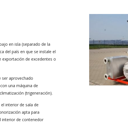
bajo en isla (separado de la
ca del país en que se instale el
de exportación de excedentes o
e ser aprovechado
n con una máquina de
limatización (trigeneración).
l interior de sala de
onorización apta para
l interior de contenedor