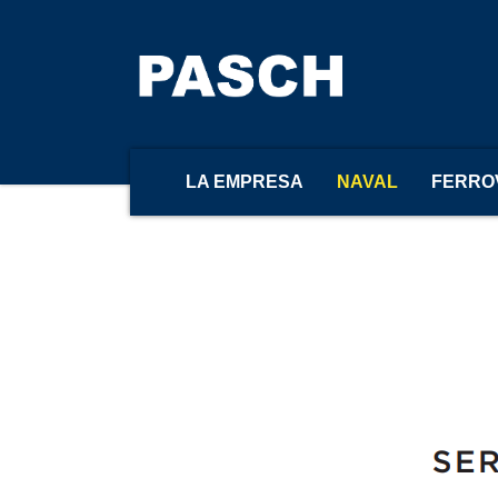
Home
ZIPWAKE – Serie E
zipwake – serie e
LA EMPRESA
NAVAL
FERRO